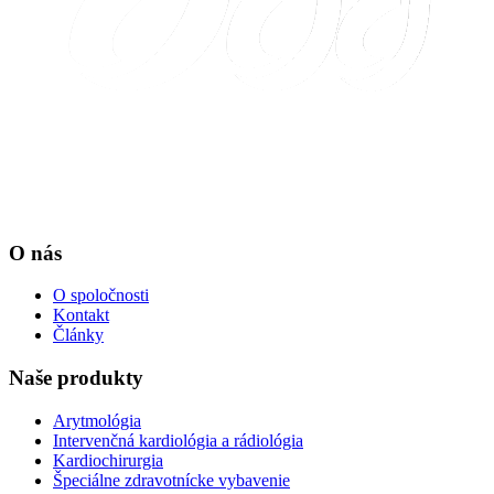
O nás
O spoločnosti
Kontakt
Články
Naše produkty
Arytmológia
Intervenčná kardiológia a rádiológia
Kardiochirurgia
Špeciálne zdravotnícke vybavenie