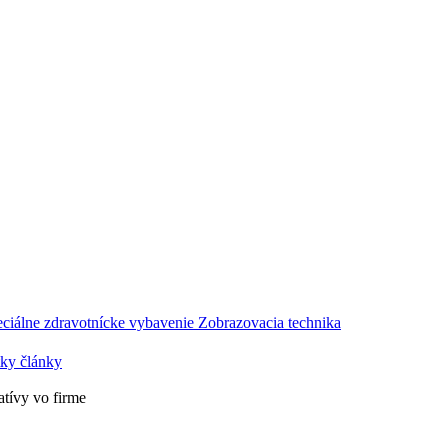
ciálne zdravotnícke vybavenie
Zobrazovacia technika
ky články
atívy vo firme