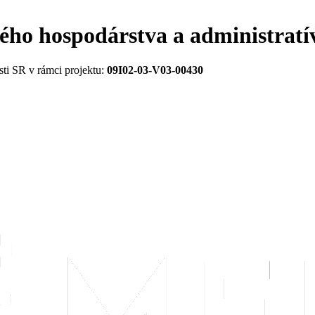
vého hospodárstva a administratí
ti SR v rámci projektu:
09I02-03-V03-00430