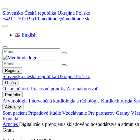
Slovensko
Česká republika
Ukrajina
Poľsko
+421 2 5010 9510
meditrade@meditrade.sk
English
Regiony
Slovensko
Česká republika
Ukrajina
Poľsko
O nás
O spoločnosti
Pracovné ponuky
Ako nakupovať
Portfólio
Arytmológia
Intervenčná kardiológia a rádiológia
Kardiochirurgia
Špe
Aktuality
Som pacient
Prípadové štúdie
Vzdelávanie
Pre partnerov
Granty
Všet
Kontakt
Articles
Digitalizácia prepojenia skladového hospodárstva a administr
Grant